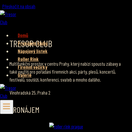
Přeskočit na obsah
Domů
TRESOR CLUB
Pronájem klubu
Nápojový lístek
Roller Rink
Multifunkční prostor v centru Prahy, který nabízí spoustu zábavy a
Firemní večírky
také využití pro pořádání firemních akcí, párty, plesů, koncertů,
Galerie
festivalů, soutěží, konferencí, svateb a mnoho dalšího.
Vinohradská 25, Praha 2
PRONÁJEM