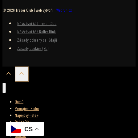
© 2026 Tresor Club | Web vytvořili:
Webrun.cz
Návštěvní řád Tresor Club
Návštěvní řád Roller Rink
Zásady ochrany os. údajů
Zásady cookies (EU)
Domů
Pronájem klubu
Nápojový lístek
Roller Rink
CS
Firemní večírky
Galerie