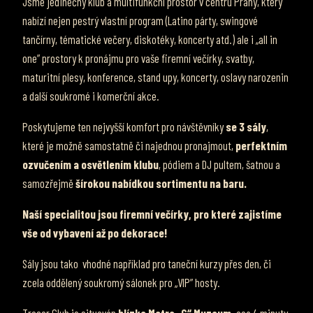
Jsme jedinečný klub a multifunkční prostor v centru Prahy, který
nabízí nejen pestrý vlastní program (Latino párty, swingové
tančírny, tématické večery, diskotéky, koncerty atd.) ale i „all in
one” prostory k pronájmu pro vaše firemní večírky, svatby,
maturitní plesy, konference, stand upy, koncerty, oslavy narozenin
a další soukromé i komerční akce.
Poskytujeme ten nejvyšší komfort pro návštěvníky
se 3 sály
,
které je možně samostatně či najednou pronajmout,
perfektním
ozvučením a osvětlením klubu
, pódiem a DJ pultem, šatnou a
samozřejmě
šírokou nabídkou sortimentu na baru.
Naší specialitou jsou firemní večírky, pro které zajistíme
vše od vybavení až po dekorace!
Sály jsou tako vhodné například pro taneční kurzy přes den, či
zcela oddělený soukromý sálonek pro „VIP” hosty.
Tresor Club je situován
blízko Metra „C“ Muzeum,
cca 4 minuty