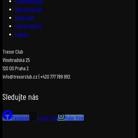
Pronájem klubu
Nápojový lístek
Roller Rink
Firemní večírky
Galerie
Tresor Club
Vinohradská 25
120 00 Praha 2
info@tresorclub.cz | +420 777 789 992
Sledujte nás
Facebook
Tresor Club
Roller Rink